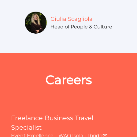
Giulia Scagliola
Head of People & Culture
Careers
Freelance Business Travel
Specialist
Event Excellence
·
WAO Isola
·
Ibrido