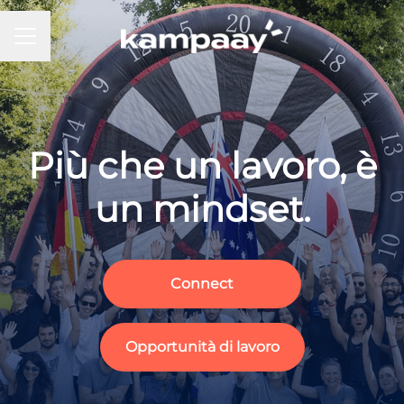
MENU CARRIERA
Più che un lavoro, è
un mindset.
Connect
Opportunità di lavoro